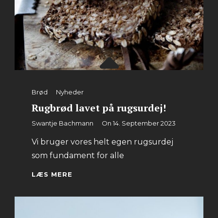
Categories
Brød
Nyheder
Rugbrød lavet på rugsurdej!
By
Swantje Bachmann
On
14. September 2023
Vi bruger vores helt egen rugsurdej
som fundament for alle
RUGBRØD
LÆS MERE
LAVET
PÅ
RUGSURDEJ!