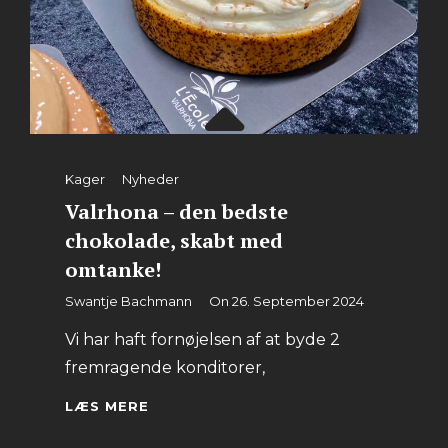
Categories
Kager
Nyheder
Valrhona – den bedste
chokolade, skabt med
omtanke!
By
Swantje Bachmann
On
26. September 2024
Vi har haft fornøjelsen af at byde 2
fremragende konditorer,
VALRHONA
LÆS MERE
–
DEN