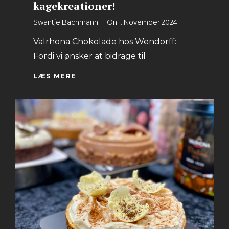
kagekreationer!
By
Swantje Bachmann
On
1. November 2024
Valrhona Chokolade hos Wendorff:
Fordi vi ønsker at bidrage til
VALRHONA
LÆS MERE
CHOKOLADE
I
VORES
KAGEKREATIONER!