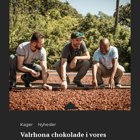
FAABORG!
Categories
Kager
Nyheder
Valrhona chokolade i vores