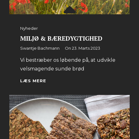
Categories
Nyheder
MILJØ & BÆREDYGTIGHED
By
Swantje Bachmann
On
23. Marts 2023
Vi bestræber os løbende på, at udvikle
velsmagende sunde brød
MILJØ
LÆS MERE
&
BÆREDYGTIGHED