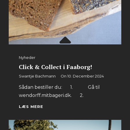
Categories
Nyheder
Click & Collect i Faaborg!
By
Swantje Bachmann
On
10. December 2024
Sådan bestiller du: 1. Gå til
wendorff.mitbageri.dk. 2.
CLICK
LÆS MERE
&
COLLECT
I