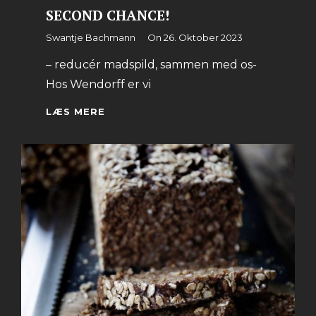
SECOND CHANCE!
By
Swantje Bachmann
On
26. Oktober 2023
– reducér madspild, sammen med os-
Hos Wendorff er vi
SECOND
LÆS MERE
CHANCE!