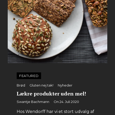
FEATURED
Categories
Brød
Gluten nej tak!
Nyheder
Lækre produkter uden mel!
By
Swantje Bachmann
On
24. Juli 2020
Hos Wendorff har vi et stort udvalg af