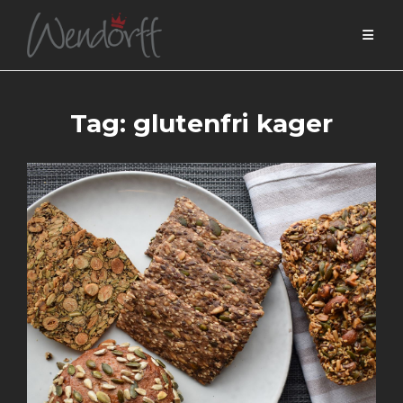
Skip
to
content
Tag:
glutenfri kager