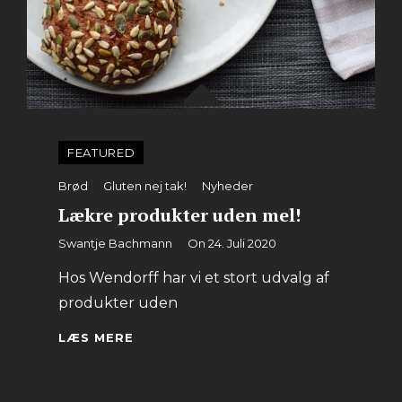
FEATURED
Categories
Brød
Gluten nej tak!
Nyheder
Lækre produkter uden mel!
By
Swantje Bachmann
On
24. Juli 2020
Hos Wendorff har vi et stort udvalg af
produkter uden
LÆKRE
LÆS MERE
PRODUKTER
UDEN
MEL!