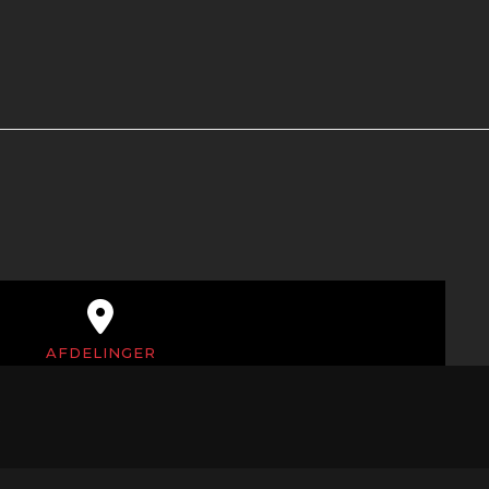
AFDELINGER
 adresse og tlf.nr. for afdelingerne