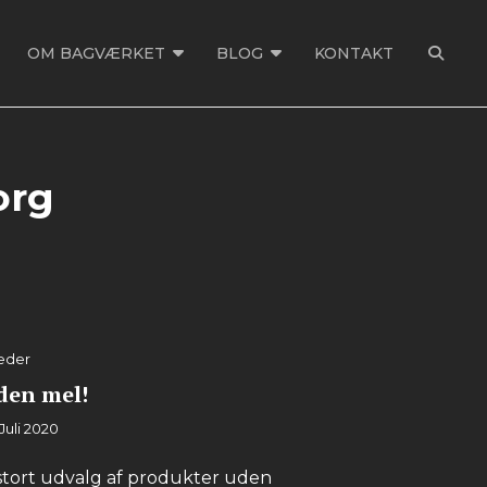
OM BAGVÆRKET
BLOG
KONTAKT
SEAR
org
eder
den mel!
 Juli 2020
 stort udvalg af produkter uden