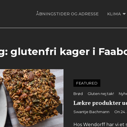
ÅBNINGSTIDER OG ADRESSE
KLIMA
g:
glutenfri kager i Faab
FEATURED
Categories
Brød
Gluten nej tak!
Nyh
Lækre produkter u
By
Swantje Bachmann
On
24.
Hos Wendorff har vi et