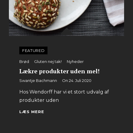
FEATURED
Categories
Brød
Gluten nej tak!
Nyheder
Lækre produkter uden mel!
By
Swantje Bachmann
On
24. Juli 2020
Hos Wendorff har vi et stort udvalg af
produkter uden
LÆKRE
LÆS MERE
PRODUKTER
UDEN
MEL!